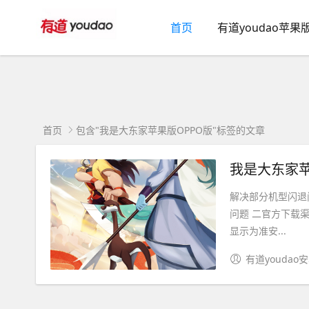
首页
有道youdao苹果
首页
包含"我是大东家苹果版OPPO版"标签的文章
我是大东家苹
解决部分机型闪退问
问题 二官方下载渠道
显示为准安...
有道youdao