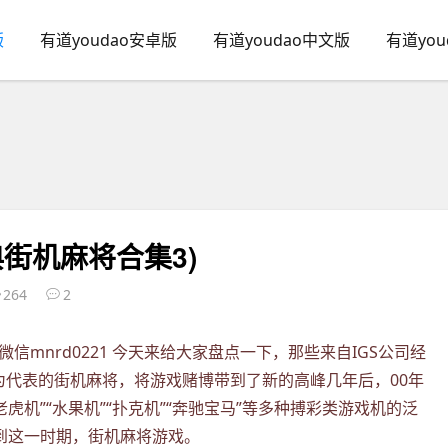
版
有道youdao安卓版
有道youdao中文版
有道yo
典街机麻将合集3)
264
2
mnrd0221 今天来给大家盘点一下，那些来自IGS公司经
列为代表的街机麻将，将游戏赌博带到了新的高峰几年后，00年
老虎机”“水果机”“扑克机”“奔驰宝马”等多种搏彩类游戏机的泛
到这一时期，街机麻将游戏。