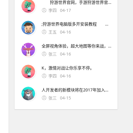
狩游世界官网，手游狩游世界官方网站。狩游世界手游是一款仙侠角色扮演类游戏，在游戏中你能遇见心仪的另一半，共闯夫妻副本，夺取极品装备! 真人语音，聆听你的伙伴!
李四
04-17
;狩游世界电脑版多开安装教程 狩游世界手游官网游戏介绍 狩游世界手游官网版是一款大型3D史诗级正统西方魔幻风格的角色扮演策略战斗类手游，游戏采用了极致的3D高清画质，360度无死角全屏视角体验，超大地图等
王五
04-16
全屏视角体验，超大地图等你来战，史诗般的恢弘剧情，多人同屏交互，让你交友游戏两不误，感兴趣的朋友，赶紧来大干一场吧! 狩游世界手游官网特色 1、玩家可以组队与好友一起击杀史诗级BOSS; 2、炫酷华丽的特效技能，让你尽享爆屏的快感; 3、万人同屏跨服PK，激情对战让你乐享不停。
张三
04-16
K，激情对战让你乐享不停。
李四
04-16
人开发者的新模块将在2017年加入MotoZ的模块阵营，其中不乏5G通信、电纸书、血糖仪甚至工程测绘模块，有相关需求的普通用户以及专业领域用户也将通过搭载这些模块而获得一部“全新的”M
张三
04-15