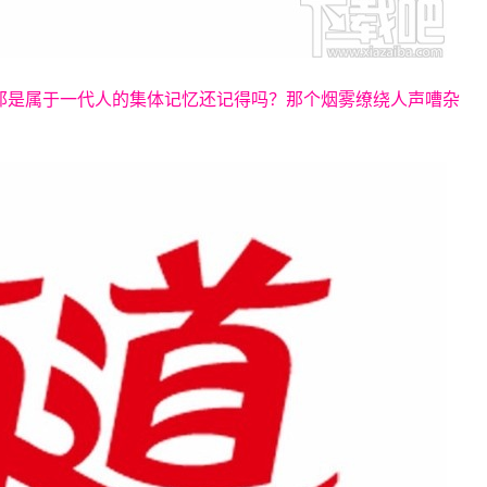
那是属于一代人的集体记忆还记得吗？那个烟雾缭绕人声嘈杂